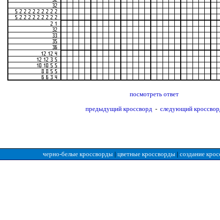
посмотреть ответ
предыдущий кроссворд
-
следующий кроссвор
черно-белые кроссворды
|
цветные кроссворды
|
создание крос